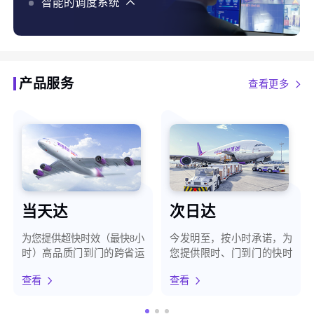
化、智能预警，最大程度保障客户货物安全
智能的调度系统
智能的调度系统，使用AI、大数据、自有地图等能力，
结合货构、天气、路况等百种维度，为客户提供最优时
效方案
产品服务
查看更多
当天达
次日达
为您提供超快时效（最快8小
今发明至，按小时承诺，为
时）高品质门到门的跨省运
您提供限时、门到门的快时
输服务
效运输服务
查看
查看