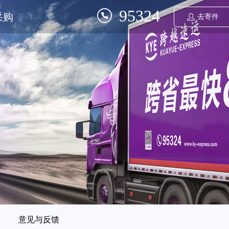
95324
采购
去寄件
意见与反馈