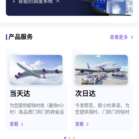
化、智能预警，最大程度保障客户货物安全
智能的调度系统
智能的调度系统，使用AI、大数据、自有地图等能力，
结合货构、天气、路况等百种维度，为客户提供最优时
效方案
产品服务
查看更多
当天达
次日达
为您提供超快时效（最快8小
今发明至，按小时承诺，为
时）高品质门到门的跨省运
您提供限时、门到门的快时
输服务
效运输服务
查看
查看