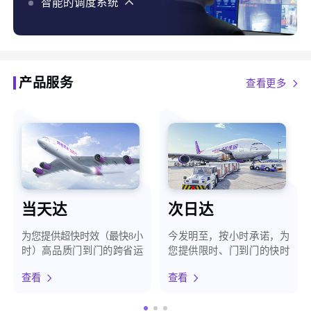
化、智能预警，最大程度保障客户货物安全
智能的调度系统
智能的调度系统，使用AI、大数据、自有地图等能力，
结合货构、天气、路况等百种维度，为客户提供最优时
效方案
产品服务
查看更多
当天达
次日达
为您提供超快时效（最快8小
今发明至，按小时承诺，为
时）高品质门到门的跨省运
您提供限时、门到门的快时
输服务
效运输服务
查看
查看