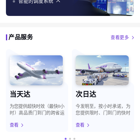
化、智能预警，最大程度保障客户货物安全
智能的调度系统
智能的调度系统，使用AI、大数据、自有地图等能力，
结合货构、天气、路况等百种维度，为客户提供最优时
效方案
产品服务
查看更多
当天达
次日达
为您提供超快时效（最快8小
今发明至，按小时承诺，为
时）高品质门到门的跨省运
您提供限时、门到门的快时
输服务
效运输服务
查看
查看