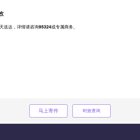
效
天送达，详情请咨询
95324
或专属商务。
马上寄件
时效查询