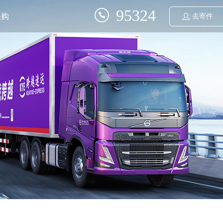
95324
采购
去寄件