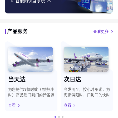
化、智能预警，最大程度保障客户货物安全
智能的调度系统
智能的调度系统，使用AI、大数据、自有地图等能力，
结合货构、天气、路况等百种维度，为客户提供最优时
效方案
产品服务
查看更多
当天达
次日达
为您提供超快时效（最快8小
今发明至，按小时承诺，为
时）高品质门到门的跨省运
您提供限时、门到门的快时
输服务
效运输服务
查看
查看