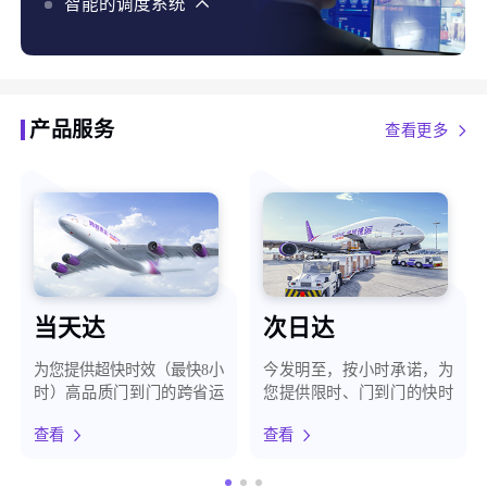
化、智能预警，最大程度保障客户货物安全
智能的调度系统
智能的调度系统，使用AI、大数据、自有地图等能力，
结合货构、天气、路况等百种维度，为客户提供最优时
效方案
产品服务
查看更多
当天达
次日达
为您提供超快时效（最快8小
今发明至，按小时承诺，为
时）高品质门到门的跨省运
您提供限时、门到门的快时
输服务
效运输服务
查看
查看