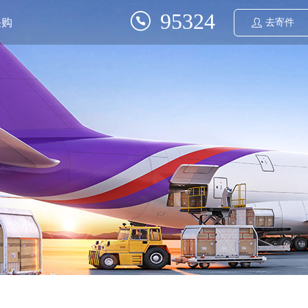
95324
采购
去寄件